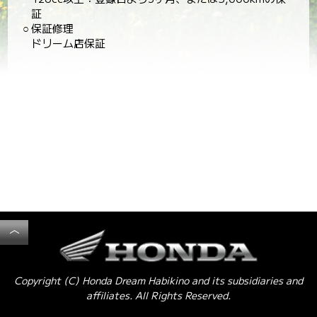
証
○
保証修理
ドリーム店保証
︿
Copyright (C) Honda Dream Habikino and its subsidiaries and
affiliates. All Rights Reserved.