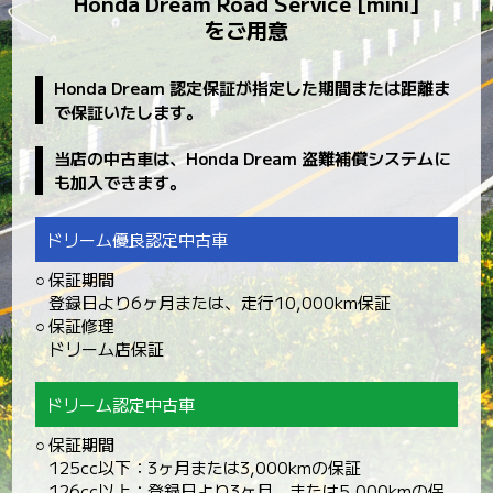
Honda Dream Road Service [mini]
をご用意
Honda Dream 認定保証が指定した期間または距離ま
で保証いたします。
当店の中古車は、Honda Dream 盗難補償システムに
も加入できます。
ドリーム優良認定中古車
○
保証期間
登録日より6ヶ月または、走行10,000km保証
○
保証修理
ドリーム店保証
ドリーム認定中古車
○
保証期間
125cc以下：3ヶ月または3,000kmの保証
126cc以上：登録日より3ヶ月、または5,000kmの保