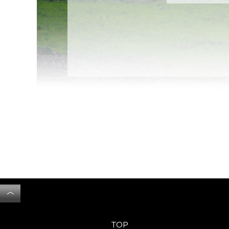
︿
TOP